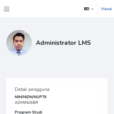
Lewati ke konten utama
Masuk
Panel samping
Administrator LMS
Profil pengguna
Blok konten utama
Detail pengguna
NIM/NIDN/NUPTK
ADMINUSBR
Program Studi