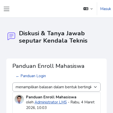
Lewati ke konten utama
Masuk
Panel samping
Diskusi & Tanya Jawab
seputar Kendala Teknis
Panduan Enroll Mahasiswa
← Panduan Login
Mode tampilan
Panduan Enroll Mahasiswa
Jumlah balasan: 0
oleh
Administrator LMS
-
Rabu, 4 Maret
2026, 10:03