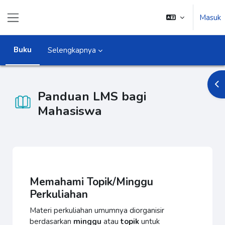
Lewati ke konten utama
Masuk
Panel samping
Buku
Selengkapnya
Buk
Panduan LMS bagi
Mahasiswa
Syarat penyelesaian
Memahami Topik/Minggu
Perkuliahan
Materi perkuliahan umumnya diorganisir
berdasarkan
minggu
atau
topik
untuk