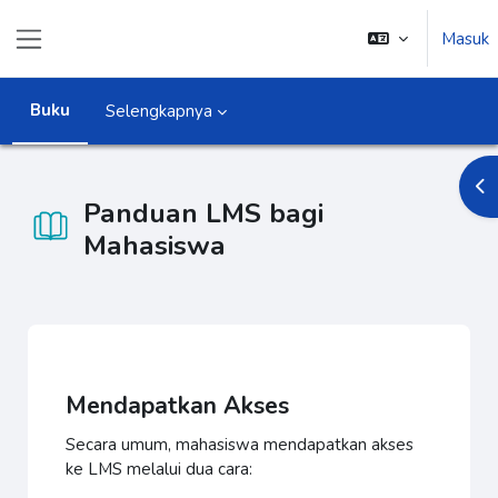
Lewati ke konten utama
Masuk
Panel samping
Buku
Selengkapnya
Buk
Panduan LMS bagi
Mahasiswa
Syarat penyelesaian
Mendapatkan Akses
Secara umum, mahasiswa mendapatkan akses
ke LMS melalui dua cara: